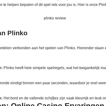
 te helpen bepalen of dit spel iets voor jou is. Hier is onze Plin
an Plinko
oordelen verbonden aan het spelen van Plinko. Hieronder staan 
n:
Plinko heeft hele simpele spelregels, wat het toegankelijk ma
ronde eindigt binnen een paar seconden, waardoor je snel weet
k:
Het bord en de vallende schijfjes zijn vaak kleurrijk en leuk o
p: Online Casino Ervaringen 