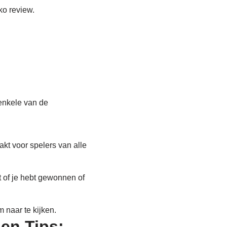
ko review.
enkele van de
akt voor spelers van alle
 of je hebt gewonnen of
m naar te kijken.
en Tips: