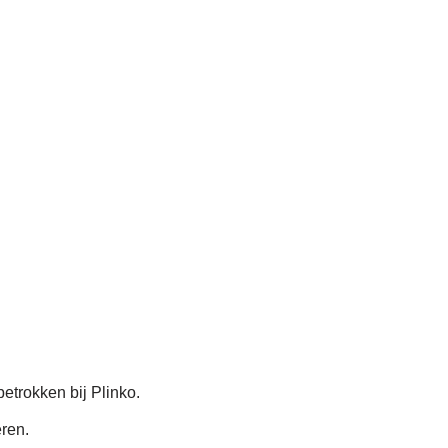
 betrokken bij Plinko.
ren.