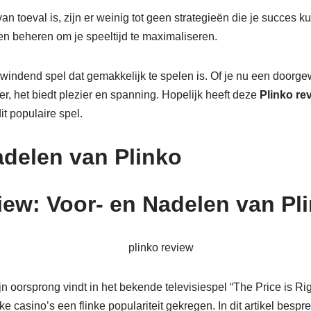
n toeval is, zijn er weinig tot geen strategieën die je succes 
ten beheren om je speeltijd te maximaliseren.
pwindend spel dat gemakkelijk te spelen is. Of je nu een doorge
r, het biedt plezier en spanning. Hopelijk heeft deze
Plinko re
it populaire spel.
adelen van Plinko
iew: Voor- en Nadelen van Pl
ijn oorsprong vindt in het bekende televisiespel “The Price is Rig
eke casino’s een flinke populariteit gekregen. In dit artikel besp