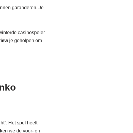
kunnen garanderen. Je
winterde casinospeler
view
je geholpen om
inko
ht”. Het spel heeft
reken we de voor- en