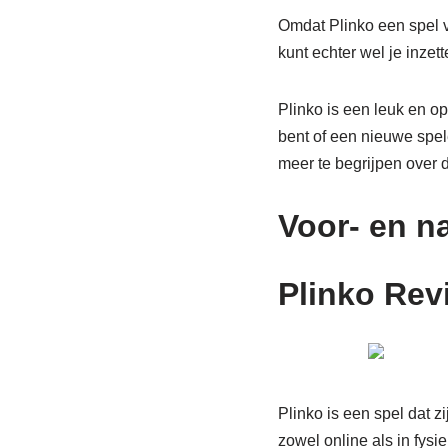
Omdat Plinko een spel va
kunt echter wel je inzet
Plinko is een leuk en o
bent of een nieuwe spele
meer te begrijpen over d
Voor- en n
Plinko Rev
Plinko is een spel dat z
zowel online als in fysi