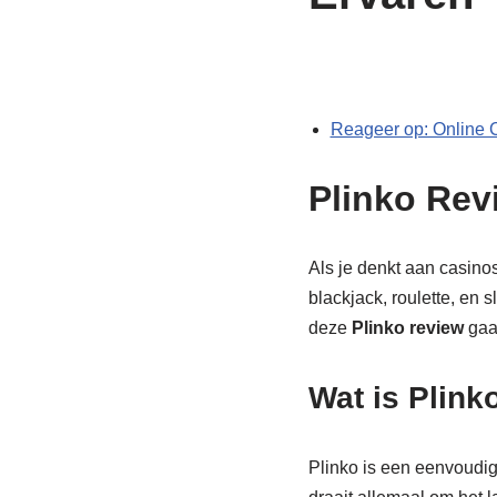
Reageer op: Online C
Plinko Rev
Als je denkt aan casin
blackjack, roulette, en 
deze
Plinko review
gaan
Wat is Plink
Plinko is een eenvoudig 