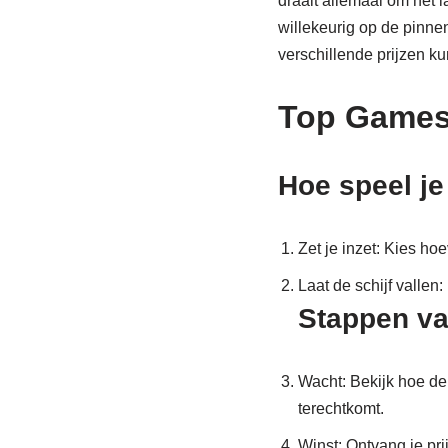
draait allemaal om het l
willekeurig op de pinnen
verschillende prijzen k
Top Game
Hoe speel je
Zet je inzet: Kies hoe
Laat de schijf vallen
Stappen va
Wacht: Bekijk hoe de 
terechtkomt.
Winst: Ontvang je prij