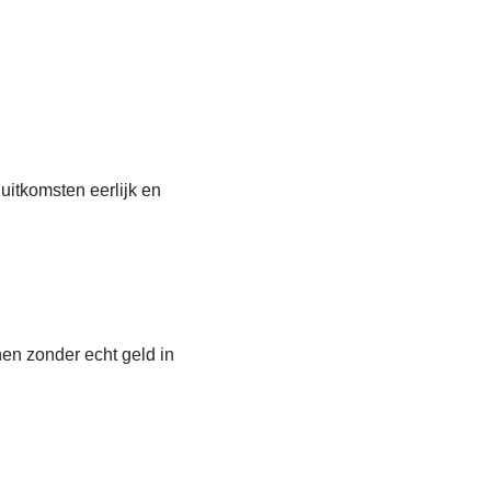
itkomsten eerlijk en
nen zonder echt geld in