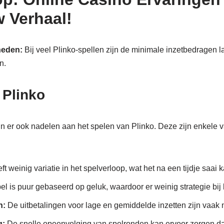
 Verhaal!
heden:
Bij veel Plinko-spellen zijn de minimale inzetbedragen l
n.
 Plinko
zijn er ook nadelen aan het spelen van Plinko. Deze zijn enkele
ft weinig variatie in het spelverloop, wat het na een tijdje saai
el is puur gebaseerd op geluk, waardoor er weinig strategie bij 
n:
De uitbetalingen voor lage en gemiddelde inzetten zijn vaak n
g:
De snelle opeenvolging van spelronden kan ervoor zorgen da