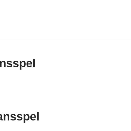
nsspel
ansspel