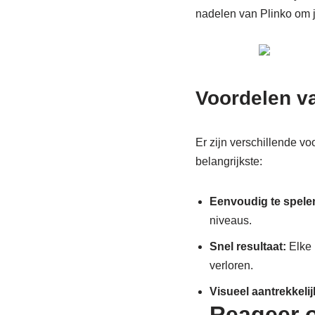
nadelen van Plinko om je
Voordelen v
Er zijn verschillende v
belangrijkste:
Eenvoudig te spele
niveaus.
Snel resultaat:
Elke 
verloren.
Visueel aantrekkelij
Reageer o