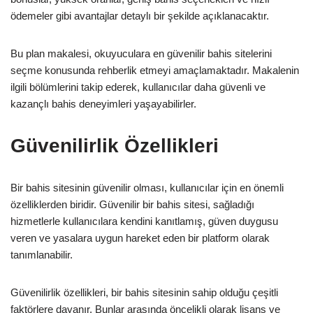
ödemeler gibi avantajlar detaylı bir şekilde açıklanacaktır.
Bu plan makalesi, okuyuculara en güvenilir bahis sitelerini
seçme konusunda rehberlik etmeyi amaçlamaktadır. Makalenin
ilgili bölümlerini takip ederek, kullanıcılar daha güvenli ve
kazançlı bahis deneyimleri yaşayabilirler.
Güvenilirlik Özellikleri
Bir bahis sitesinin güvenilir olması, kullanıcılar için en önemli
özelliklerden biridir. Güvenilir bir bahis sitesi, sağladığı
hizmetlerle kullanıcılara kendini kanıtlamış, güven duygusu
veren ve yasalara uygun hareket eden bir platform olarak
tanımlanabilir.
Güvenilirlik özellikleri, bir bahis sitesinin sahip olduğu çeşitli
faktörlere dayanır. Bunlar arasında öncelikli olarak lisans ve