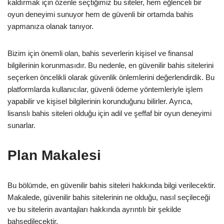
kaldırmak için özenle seçtiğimiz bu siteler, hem eğlenceli bir
oyun deneyimi sunuyor hem de güvenli bir ortamda bahis
yapmanıza olanak tanıyor.
Bizim için önemli olan, bahis severlerin kişisel ve finansal
bilgilerinin korunmasıdır. Bu nedenle, en güvenilir bahis sitelerini
seçerken öncelikli olarak güvenlik önlemlerini değerlendirdik. Bu
platformlarda kullanıcılar, güvenli ödeme yöntemleriyle işlem
yapabilir ve kişisel bilgilerinin korunduğunu bilirler. Ayrıca,
lisanslı bahis siteleri olduğu için adil ve şeffaf bir oyun deneyimi
sunarlar.
Plan Makalesi
Bu bölümde, en güvenilir bahis siteleri hakkında bilgi verilecektir.
Makalede, güvenilir bahis sitelerinin ne olduğu, nasıl seçileceği
ve bu sitelerin avantajları hakkında ayrıntılı bir şekilde
bahsedilecektir.