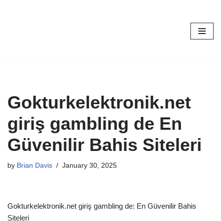
Skip
to
content
Gokturkelektronik.net
giriş gambling de En
Güvenilir Bahis Siteleri
by
Brian Davis
January 30, 2025
Gokturkelektronik.net giriş gambling de: En Güvenilir Bahis
Siteleri