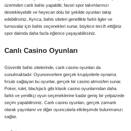
üzerinden canlı bahis yapabilir, favori spor takımlarınızı
destekleyebilir ve heyecan dolu bir şekilde oyunları takip
edebilirsiniz. Ayrıca, bahis siteleri genellikle farklı ligler ve
turnuvalar için bahis seçenekleri sunar, böylece tercih ettiğiniz
spor dalında daha fazla eğlence yaşayabilirsiniz.
Canlı Casino Oyunları
Güvenilir bahis sitelerinde, canlı casino oyunları da
sunulmaktadır. Oyunseverlere gerçek krupiyelerle oynama
fırsatı sağlayan bu oyunlar, gerçek bir casino atmosferi sunar.
Poker, rulet, blackjack gibi klasik casino oyunlarından daha
farklı ve yenilikçi oyun seçeneklerine kadar geniş bir yelpazede
seçim yapabilirsiniz. Canlı casino oyunları, gerçek zamanlı
olarak yayınlanır ve diğer oyuncularla etkileşimde bulunmanızı
sağlar.