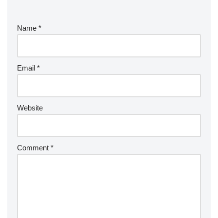
Name
*
Email
*
Website
Comment
*