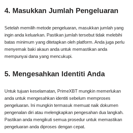
4. Masukkan Jumlah Pengeluaran
Setelah memilih metode pengeluaran, masukkan jumlah yang
ingin anda keluarkan. Pastikan jumlah tersebut tidak melebihi
batas minimum yang ditetapkan oleh platform. Anda juga perlu
menyemak baki akaun anda untuk memastikan anda
mempunyai dana yang mencukupi.
5. Mengesahkan Identiti Anda
Untuk tujuan keselamatan, PrimeXBT mungkin memerlukan
anda untuk mengesahkan identiti sebelum memproses
pengeluaran. Ini mungkin termasuk memuat naik dokumen
pengenalan diri atau melengkapkan pengesahan dua langkah.
Pastikan anda mengikuti semua prosedur untuk memastikan
pengeluaran anda diproses dengan cepat.