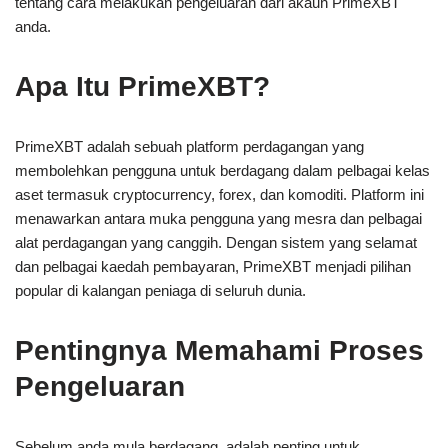
tentang cara melakukan pengeluaran dari akaun PrimeXBT
anda.
Apa Itu PrimeXBT?
PrimeXBT adalah sebuah platform perdagangan yang
membolehkan pengguna untuk berdagang dalam pelbagai kelas
aset termasuk cryptocurrency, forex, dan komoditi. Platform ini
menawarkan antara muka pengguna yang mesra dan pelbagai
alat perdagangan yang canggih. Dengan sistem yang selamat
dan pelbagai kaedah pembayaran, PrimeXBT menjadi pilihan
popular di kalangan peniaga di seluruh dunia.
Pentingnya Memahami Proses
Pengeluaran
Sebelum anda mula berdagang, adalah penting untuk