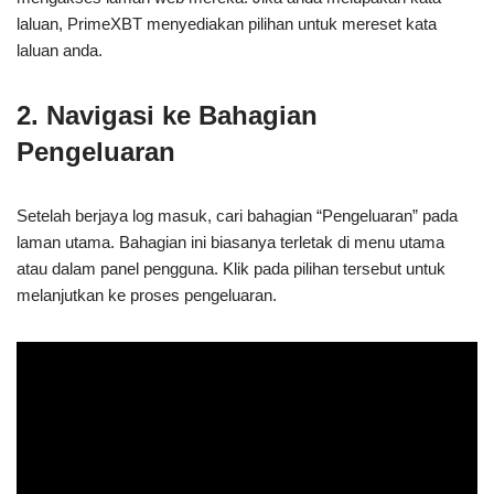
laluan, PrimeXBT menyediakan pilihan untuk mereset kata
laluan anda.
2. Navigasi ke Bahagian
Pengeluaran
Setelah berjaya log masuk, cari bahagian “Pengeluaran” pada
laman utama. Bahagian ini biasanya terletak di menu utama
atau dalam panel pengguna. Klik pada pilihan tersebut untuk
melanjutkan ke proses pengeluaran.