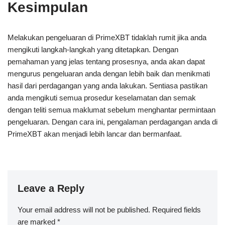
Kesimpulan
Melakukan pengeluaran di PrimeXBT tidaklah rumit jika anda
mengikuti langkah-langkah yang ditetapkan. Dengan
pemahaman yang jelas tentang prosesnya, anda akan dapat
mengurus pengeluaran anda dengan lebih baik dan menikmati
hasil dari perdagangan yang anda lakukan. Sentiasa pastikan
anda mengikuti semua prosedur keselamatan dan semak
dengan teliti semua maklumat sebelum menghantar permintaan
pengeluaran. Dengan cara ini, pengalaman perdagangan anda di
PrimeXBT akan menjadi lebih lancar dan bermanfaat.
Leave a Reply
Your email address will not be published.
Required fields
are marked
*