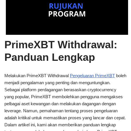
PrimeXBT Withdrawal:
Panduan Lengkap
Melakukan PrimeXBT Withdrawal
Pengeluaran PrimeXBT
boleh
menjadi pengalaman yang penting dan menguntungkan.
Sebagai platform perdagangan berasaskan cryptocurrency
yang popular, PrimeXBT membolehkan pengguna mengakses
pelbagai aset kewangan dan melakukan dagangan dengan
leverage. Namun, pemahaman tentang proses pengeluaran
adalah kritikal untuk memastikan proses yang lancar dan cepat.
Dalam artikel ini, kami akan memberikan panduan lengkap