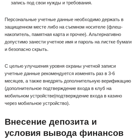
запись под свои нужды и требования.
Персональные учетные данные необходимо держать в
защищенном месте либо на съемном носителе (флеш-
накопитель, памятная карта и прочее). Альтернативно
допустимо занести учетное имя и пароль на листке бумаги
и безопасно скрыть.
С целью улучшения уровня охраны учетной записи
учетные данные рекомендуется изменять раз в 3-6
месяцев, а также внедрять дополнительную верификацию
(дополнительное подтверждение входа в клуб на
мобильном устройстве|подтверждение входа в казино
через мобильное устройство).
Внесение депозита и
условия вывода финансов