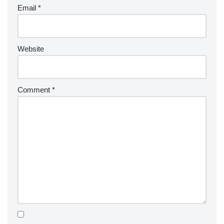
Email
*
Website
Comment
*