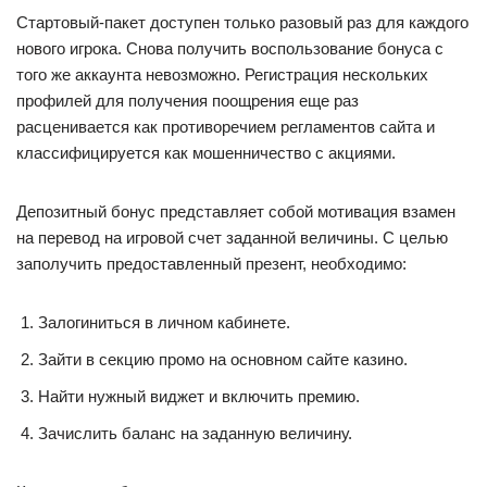
Стартовый-пакет доступен только разовый раз для каждого
нового игрока. Снова получить воспользование бонуса с
того же аккаунта невозможно. Регистрация нескольких
профилей для получения поощрения еще раз
расценивается как противоречием регламентов сайта и
классифицируется как мошенничество с акциями.
Депозитный бонус представляет собой мотивация взамен
на перевод на игровой счет заданной величины. С целью
заполучить предоставленный презент, необходимо:
Залогиниться в личном кабинете.
Зайти в секцию промо на основном сайте казино.
Найти нужный виджет и включить премию.
Зачислить баланс на заданную величину.