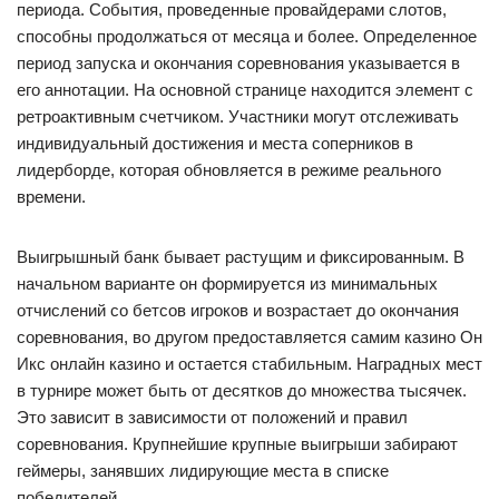
периода. События, проведенные провайдерами слотов,
способны продолжаться от месяца и более. Определенное
период запуска и окончания соревнования указывается в
его аннотации. На основной странице находится элемент с
ретроактивным счетчиком. Участники могут отслеживать
индивидуальный достижения и места соперников в
лидерборде, которая обновляется в режиме реального
времени.
Выигрышный банк бывает растущим и фиксированным. В
начальном варианте он формируется из минимальных
отчислений со бетсов игроков и возрастает до окончания
соревнования, во другом предоставляется самим казино Он
Икс онлайн казино и остается стабильным. Наградных мест
в турнире может быть от десятков до множества тысячек.
Это зависит в зависимости от положений и правил
соревнования. Крупнейшие крупные выигрыши забирают
геймеры, занявших лидирующие места в списке
победителей.