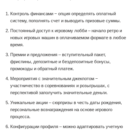
Контроль финансами − опция определять оплатный
систему, пополнять счет и выводить призовые суммы.
Постоянный доступ к игровому лобби – начало ретро и
новых игровых машин в оплачиваемом формате в любое
время.
Премии и предложения – вступительный пакет,
фриспины, депозитные и бездепозитные бонусы,
промокоды и обратный платеж.
Мероприятия с значительным джекпотом −
участничество в соревнованиях и розыгрышах, с
перспективой заполучить значительные деньги.
Уникальные акции – сюрпризы в честь даты рождения,
персональные вознаграждения на основе игрового
процесса.
Конфигурации профиля – можно адаптировать учетную