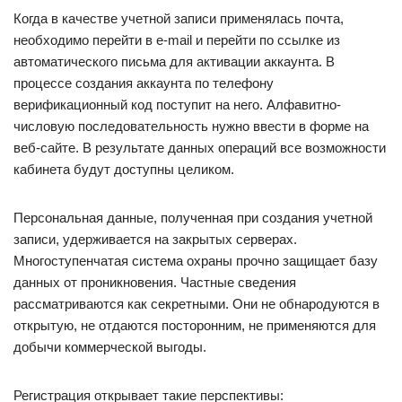
Когда в качестве учетной записи применялась почта,
необходимо перейти в e-mail и перейти по ссылке из
автоматического письма для активации аккаунта. В
процессе создания аккаунта по телефону
верификационный код поступит на него. Алфавитно-
числовую последовательность нужно ввести в форме на
веб-сайте. В результате данных операций все возможности
кабинета будут доступны целиком.
Персональная данные, полученная при создания учетной
записи, удерживается на закрытых серверах.
Многоступенчатая система охраны прочно защищает базу
данных от проникновения. Частные сведения
рассматриваются как секретными. Они не обнародуются в
открытую, не отдаются посторонним, не применяются для
добычи коммерческой выгоды.
Регистрация открывает такие перспективы: