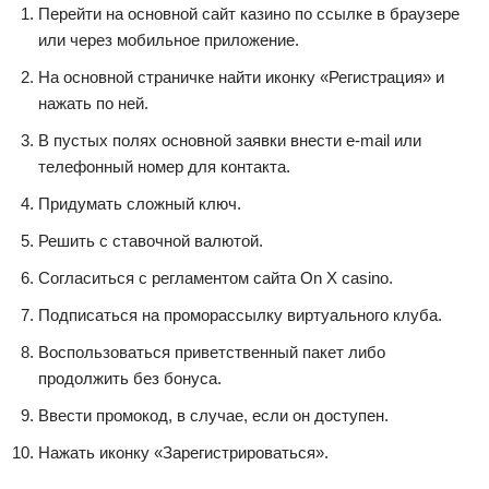
Перейти на основной сайт казино по ссылке в браузере
или через мобильное приложение.
На основной страничке найти иконку «Регистрация» и
нажать по ней.
В пустых полях основной заявки внести e-mail или
телефонный номер для контакта.
Придумать сложный ключ.
Решить с ставочной валютой.
Согласиться с регламентом сайта On X casino.
Подписаться на проморассылку виртуального клуба.
Воспользоваться приветственный пакет либо
продолжить без бонуса.
Ввести промокод, в случае, если он доступен.
Нажать иконку «Зарегистрироваться».