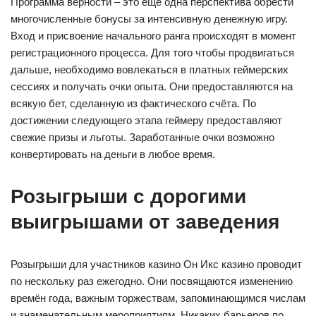
Программа верности – это еще одна перспектива обрести
многочисленные бонусы за интенсивную денежную игру.
Вход и присвоение начального ранга происходят в момент
регистрационного процесса. Для того чтобы продвигаться
дальше, необходимо вовлекаться в платных геймерских
сессиях и получать очки опыта. Они предоставляются на
всякую бет, сделанную из фактического счёта. По
достижении следующего этапа геймеру предоставляют
свежие призы и льготы. Заработанные очки возможно
конвертировать на деньги в любое время.
Розыгрыши с дорогими
выигрышами от заведения
Розыгрыши для участников казино Он Икс казино проводит
по нескольку раз ежегодно. Они посвящаются изменению
времён года, важным торжествам, запоминающимся числам
и знаменательным мероприятиям. Никаких барьеров по