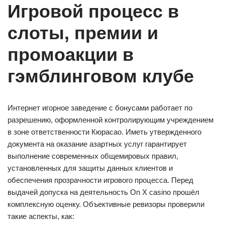
Игровой процесс в
слоты, премии и
промоакции в
гэмблинговом клубе
Интернет игорное заведение с бонусами работает по
разрешению, оформленной контролирующим учреждением
в зоне ответственности Кюрасао. Иметь утвержденного
документа на оказание азартных услуг гарантирует
выполнение современных общемировых правил,
установленных для защиты данных клиентов и
обеспечения прозрачности игрового процесса. Перед
выдачей допуска на деятельность On X casino прошёл
комплексную оценку. Объективные ревизоры проверили
такие аспекты, как: