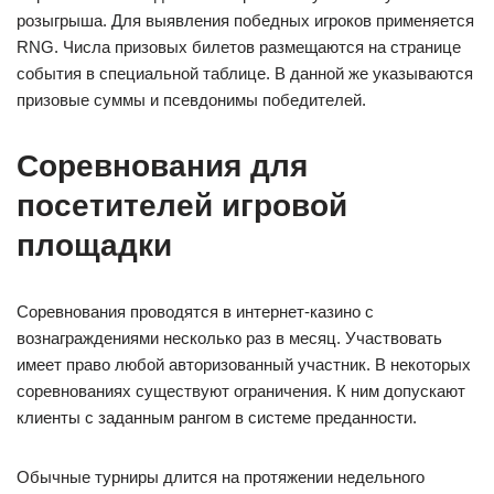
розыгрыша. Для выявления победных игроков применяется
RNG. Числа призовых билетов размещаются на странице
события в специальной таблице. В данной же указываются
призовые суммы и псевдонимы победителей.
Соревнования для
посетителей игровой
площадки
Соревнования проводятся в интернет-казино с
вознаграждениями несколько раз в месяц. Участвовать
имеет право любой авторизованный участник. В некоторых
соревнованиях существуют ограничения. К ним допускают
клиенты с заданным рангом в системе преданности.
Обычные турниры длится на протяжении недельного