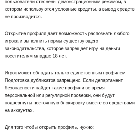
пользователи стеснены демонстрационным режимом, в
котором используются условные кредиты, а вывод средств
не производится.
Открытие профиля дает возможность распознать любого
игрока и выполнить нормы существующего
законодательства, которое запрещает игру на деньги
посетителям младше 18 лет.
Игрок может обладать только единственным профилем.
Подготовка дубликатов запрещено. Если департамент
безопасности найдет такие профили во время
персональной или регулярной проверки, они будут
подвергнуты постоянную блокировку вместе со средствами
на аккаунтах.
Для того чтобы открыть профиль, нужно: