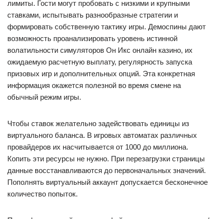
лимиты. Гости могут пробовать с низкими и крупными
ставками, испытывать разнообразные стратегии и
формировать собственную тактику игры. Демоспины дают
возможность проанализировать уровень истинной
волатильности симуляторов Он Икс онлайн казино, их
ожидаемую расчетную выплату, регулярность запуска
призовых игр и дополнительных опций. Эта конкретная
информация окажется полезной во время смене на
обычный режим игры.
Чтобы ставок желательно задействовать единицы из
виртуального баланса. В игровых автоматах различных
провайдеров их насчитывается от 1000 до миллиона.
Копить эти ресурсы не нужно. При перезагрузки страницы
данные восстанавливаются до первоначальных значений.
Пополнять виртуальный аккаунт допускается бесконечное
количество попыток.