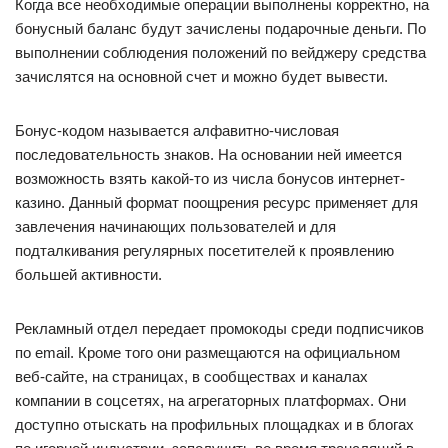
Когда все необходимые операции выполнены корректно, на
бонусный баланс будут зачислены подарочные деньги. По
выполнении соблюдения положений по вейджеру средства
зачислятся на основной счет и можно будет вывести.
Бонус-кодом называется алфавитно-числовая
последовательность знаков. На основании ней имеется
возможность взять какой-то из числа бонусов интернет-
казино. Данный формат поощрения ресурс применяет для
завлечения начинающих пользователей и для
подталкивания регулярных посетителей к проявлению
большей активности.
Рекламный отдел передает промокоды среди подписчиков
по email. Кроме того они размещаются на официальном
веб-сайте, на страницах, в сообществах и каналах
компании в соцсетях, на агрегаторных платформах. Они
доступно отыскать на профильных площадках и в блогах