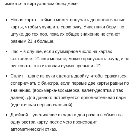
имеются в виртуальном блэкджеке:
Новая карта – геймер может получать дополнительные
карты, чтобы улучшить свою руку. Участники берут по
штуке, до тех пор, пока их общее значение не станет
равным 21 и больше.
Пас – в случае, если суммарное число на картах
составляет 21 или меньше, можно пропускать раунд и не
рисковать, что итоговая сумма превысит 21.
Сплит – шанс из руки сделать двойку, чтобы сражаться
соперничать с банкира, если первые две карты равны по
значению. (восьмерка-восьмерка, валет-десятка и так
далее). Для данного потребуется дополнительная пари
(идентичная первоначальной).
Двойной – увеличение вклада в два раза в в обмен на
одну экстра карту, после чего происходит
автоматический отказ.