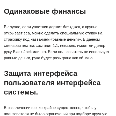
Одинаковые финансы
В случае, если участник держит блэкджек, а крупье
открывает эса, можно сделать специальную ставку на
страховку под названием «равные деньги». В данном
сценарии платеж составит 1:1, неважно, имеет ли дилер
руку Black Jack или нет. Если пользователь не использует
равные деньги, рука будет разыграна как обычно.
Защита интерфейса
пользователя интерфейса
системы.
В развлечении в очко крайне существенно, чтобы у
пользователя не было ограничений при подборе вручную.