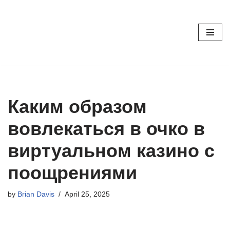
Skip
to
content
Каким образом
вовлекаться в очко в
виртуальном казино с
поощрениями
by
Brian Davis
April 25, 2025