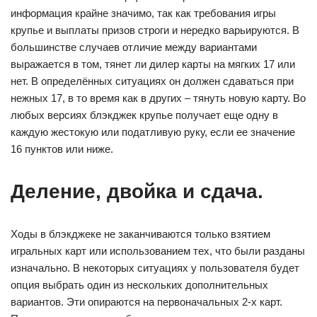
информация крайне значимо, так как требования игры
крупье и выплаты призов строги и нередко варьируются. В
большинстве случаев отличие между вариантами
выражается в том, тянет ли дилер карты на мягких 17 или
нет. В определённых ситуациях он должен сдаваться при
нежных 17, в то время как в других – тянуть новую карту. Во
любых версиях блэкджек крупье получает еще одну в
каждую жестокую или податливую руку, если ее значение
16 пунктов или ниже.
Деление, двойка и сдача.
Ходы в блэкджеке не заканчиваются только взятием
игральных карт или использованием тех, что были разданы
изначально. В некоторых ситуациях у пользователя будет
опция выбрать один из нескольких дополнительных
вариантов. Эти опираются на первоначальных 2-х карт.