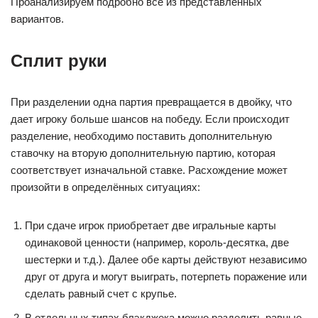
Проанализируем подробно все из представленных
вариантов.
Сплит руки
При разделении одна партия превращается в двойку, что
дает игроку больше шансов на победу. Если происходит
разделение, необходимо поставить дополнительную
ставочку на вторую дополнительную партию, которая
соответствует изначальной ставке. Расхождение может
произойти в определённых ситуациях:
При сдаче игрок приобретает две игральные карты
одинаковой ценности (например, король-десятка, две
шестерки и т.д.). Далее обе карты действуют независимо
друг от друга и могут выиграть, потерпеть поражение или
сделать равный счет с крупье.
В отдельных типах блэкджека можно разделить равные