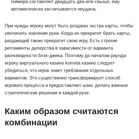
геймера составляет двадцать два или свыше, ему
автоматически засчитывается неудача.
При нужды игроку могут быть розданы экстра карты, чтобы
увеличить значение руки. Когда он прекратит брать карты,
раздающий также прекратит свою игру. Есть строгие
регламенты дилерства в зависимости от варианта
разновидности блэк-джека. Поэтому до началом раунда
игроку виртуального казино kometa казино следует
убедиться, что игрок знает требования отдельных
вариантов. Это существенно трансформирует способ
игрового процесса и предоставляет шанс делать важные
стратегические решения в каждой руке.
Каким образом считаются
комбинации