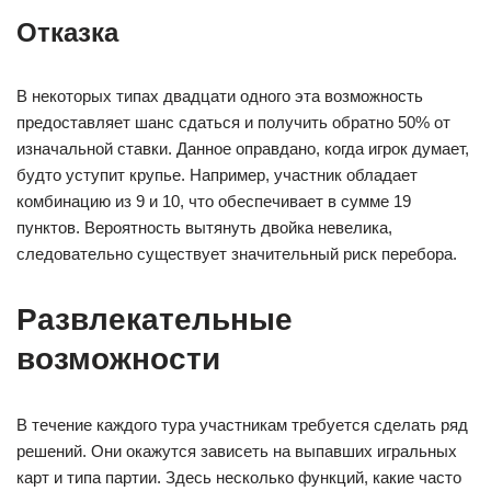
Отказка
В некоторых типах двадцати одного эта возможность
предоставляет шанс сдаться и получить обратно 50% от
изначальной ставки. Данное оправдано, когда игрок думает,
будто уступит крупье. Например, участник обладает
комбинацию из 9 и 10, что обеспечивает в сумме 19
пунктов. Вероятность вытянуть двойка невелика,
следовательно существует значительный риск перебора.
Развлекательные
возможности
В течение каждого тура участникам требуется сделать ряд
решений. Они окажутся зависеть на выпавших игральных
карт и типа партии. Здесь несколько функций, какие часто