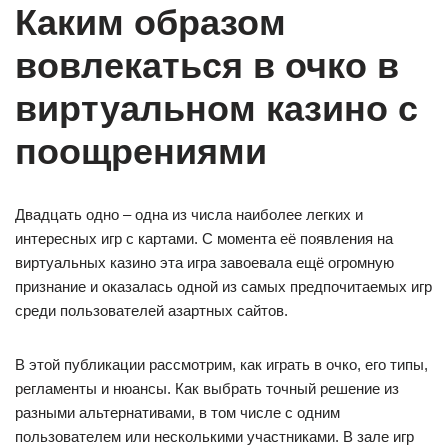
Каким образом
вовлекаться в очко в
виртуальном казино с
поощрениями
Двадцать одно – одна из числа наиболее легких и
интересных игр с картами. С момента её появления на
виртуальных казино эта игра завоевала ещё огромную
признание и оказалась одной из самых предпочитаемых игр
среди пользователей азартных сайтов.
В этой публикации рассмотрим, как играть в очко, его типы,
регламенты и нюансы. Как выбрать точный решение из
разными альтернативами, в том числе с одним
пользователем или несколькими участниками. В зале игр