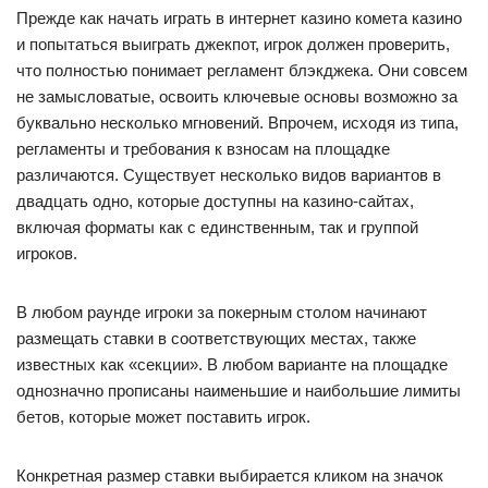
Прежде как начать играть в интернет казино комета казино
и попытаться выиграть джекпот, игрок должен проверить,
что полностью понимает регламент блэкджека. Они совсем
не замысловатые, освоить ключевые основы возможно за
буквально несколько мгновений. Впрочем, исходя из типа,
регламенты и требования к взносам на площадке
различаются. Существует несколько видов вариантов в
двадцать одно, которые доступны на казино-сайтах,
включая форматы как с единственным, так и группой
игроков.
В любом раунде игроки за покерным столом начинают
размещать ставки в соответствующих местах, также
известных как «секции». В любом варианте на площадке
однозначно прописаны наименьшие и наибольшие лимиты
бетов, которые может поставить игрок.
Конкретная размер ставки выбирается кликом на значок