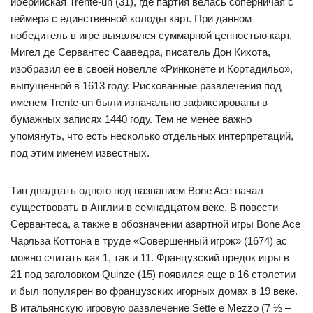
иберийская Trente-un (31), где партия велась соперничая с
геймера с единственной колоды карт. При данном
победитель в игре выявлялся суммарной ценностью карт.
Мигел де Сервантес Сааведра, писатель Дон Кихота,
изобразил ее в своей новелле «Ринконете и Кортадильо»,
выпущенной в 1613 году. Рискованные развлечения под
именем Trente-un были изначально зафиксированы в
бумажных записях 1440 году. Тем не менее важно
упомянуть, что есть несколько отдельных интерпретаций,
под этим именем известных.
Тип двадцать одного под названием Bone Ace начал
существовать в Англии в семнадцатом веке. В повести
Сервантеса, а также в обозначении азартной игры Bone Ace
Чарльза Коттона в труде «Совершенный игрок» (1674) ас
можно считать как 1, так и 11. Французский предок игры в
21 под заголовком Quinze (15) появился еще в 16 столетии
и был популярен во французских игорных домах в 19 веке.
В итальянскую игровую развлечение Sette e Mezzo (7 ½ –