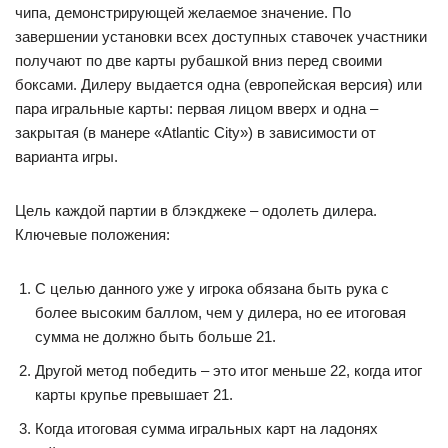
чипа, демонстрирующей желаемое значение. По
завершении установки всех доступных ставочек участники
получают по две карты рубашкой вниз перед своими
боксами. Дилеру выдается одна (европейская версия) или
пара игральные карты: первая лицом вверх и одна –
закрытая (в манере «Atlantic City») в зависимости от
варианта игры.
Цель каждой партии в блэкджеке – одолеть дилера.
Ключевые положения:
С целью данного уже у игрока обязана быть рука с
более высоким баллом, чем у дилера, но ее итоговая
сумма не должно быть больше 21.
Другой метод победить – это итог меньше 22, когда итог
карты крупье превышает 21.
Когда итоговая сумма игральных карт на ладонях