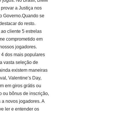
e jogos. No Brasil, BMM
provar a Justiça nos
 do Governo.Quando se
destacar do resto.
ao cliente 5 estrelas
time comprometido em
 nossos jogadores.
 4 dos mais populares
a vasta seleção de
ainda existem maneiras
al, Valentine’s Day,
m em giros grátis ou
 ou bônus de inscrição,
s a novos jogadores. A
e ler e entender os