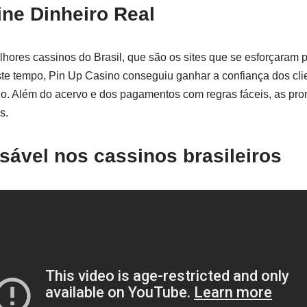
ne Dinheiro Real
lhores cassinos do Brasil, que são os sites que se esforçaram
este tempo, Pin Up Casino conseguiu ganhar a confiança dos cli
go. Além do acervo e dos pagamentos com regras fáceis, as p
s.
ável nos cassinos brasileiros