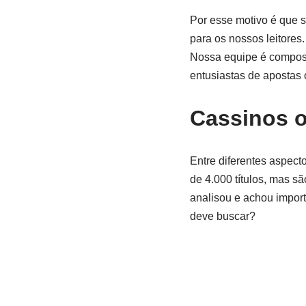
Por esse motivo é que 
para os nossos leitore
Nossa equipe é compost
entusiastas de apostas 
Cassinos o
Entre diferentes aspect
de 4.000 títulos, mas s
analisou e achou import
deve buscar?