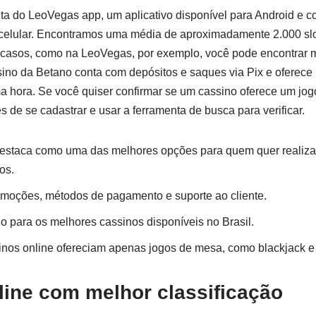
nta do LeoVegas app, um aplicativo disponível para Android e 
o celular. Encontramos uma média de aproximadamente 2.000 sl
casos, como na LeoVegas, por exemplo, você pode encontrar 
assino da Betano conta com depósitos e saques via Pix e oferec
 hora. Se você quiser confirmar se um cassino oferece um jog
es de se cadastrar e usar a ferramenta de busca para verificar.
estaca como uma das melhores opções para quem quer realizar
os.
romoções, métodos de pagamento e suporte ao cliente.
lo para os melhores cassinos disponíveis no Brasil.
sinos online ofereciam apenas jogos de mesa, como blackjack e 
line com melhor classificação