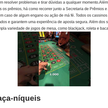
 resolver problemas e tirar dúvidas a qualquer momento.Além 
s os prêmios, há como recorrer junto a Secretaria de Prêmios 
em caso de algum engano ou ação de má fé. Todos os cassinos 
ados e garantem uma experiência de aposta segura. Além dos s
la variedade de jogos de mesa, como blackjack, roleta e baca
aça-níqueis