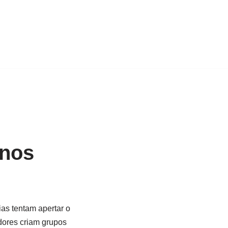
inos
as tentam apertar o
dores criam grupos