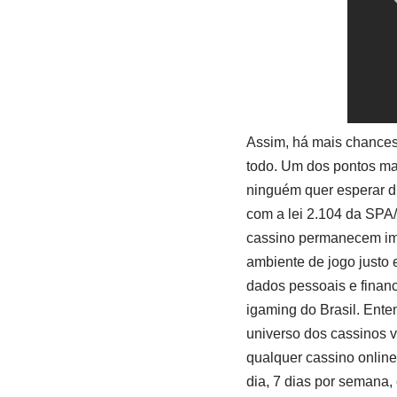
Assim, há mais chances
todo. Um dos pontos ma
ninguém quer esperar di
com a lei 2.104 da SPA
cassino permanecem imp
ambiente de jogo justo 
dados pessoais e finan
igaming do Brasil. Ent
universo dos cassinos v
qualquer cassino online
dia, 7 dias por semana, 