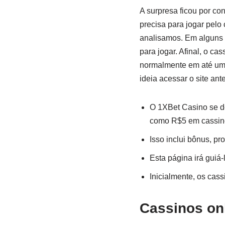
A surpresa ficou por co
precisa para jogar pel
analisamos. Em alguns 
para jogar. Afinal, o c
normalmente em até uma
ideia acessar o site ant
O 1XBet Casino se d
como R$5 em cassin
Isso inclui bônus, p
Esta página irá guiá-
Inicialmente, os cas
Cassinos on