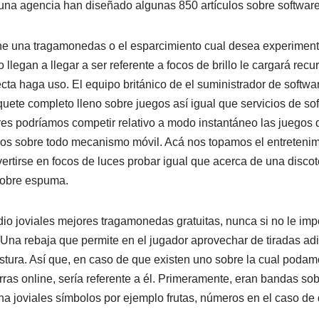
na agencia han diseñado algunas 850 artículos sobre software
one una tragamonedas o el esparcimiento cual desea experiment
 llegan a llegar a ser referente a focos de brillo le cargará recu
cta haga uso. El equipo británico de el suministrador de softwa
uete completo lleno sobre juegos así­ igual que servicios de sof
res podrí­amos competir relativo a modo instantáneo las juegos
os sobre todo mecanismo móvil. Acá nos topamos el entretenim
ertirse en focos de luces probar igual que acerca de una disc
sobre espuma.
o joviales mejores tragamonedas gratuitas, nunca si no le im
 Una rebaja que permite en el jugador aprovechar de tiradas adici
stura. Así que, en caso de que existen uno sobre la cual podam
ras online, serí­a referente a él. Primeramente, eran bandas so
ina joviales símbolos por ejemplo frutas, números en el caso de