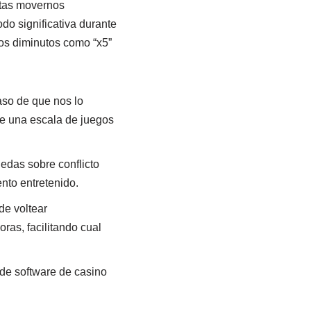
rutas movernos
do significativa durante
ios diminutos como “x5”
aso de que nos lo
e una escala de juegos
edas sobre conflicto
nto entretenido.
de voltear
as, facilitando cual
de software de casino