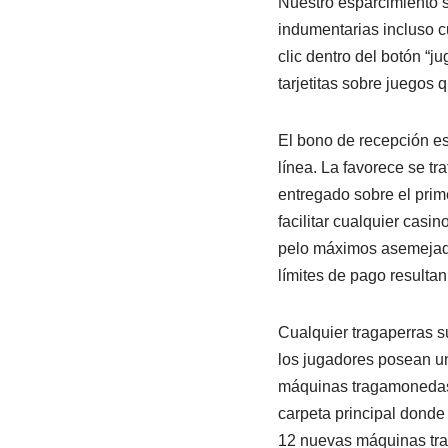
Nuestro esparcimiento 
indumentarias incluso c
clic dentro del botón “j
tarjetitas sobre juegos q
El bono de recepción es
línea. La favorece se tr
entregado sobre el prim
facilitar cualquier casi
pelo máximos asemejados
límites de pago resulta
Cualquier tragaperras s
los jugadores posean una
máquinas tragamonedas, 
carpeta principal donde
12 nuevas máquinas tra