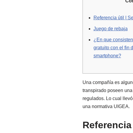
Co
Referencia útil | S
Juego de rebaja
¿En que consisten 
gratuito con el fin
smartphone?
Una compañía es alguno
transpirado poseen una 
regulados.
Lo cual llev
una normativa UIGEA.
Referencia 