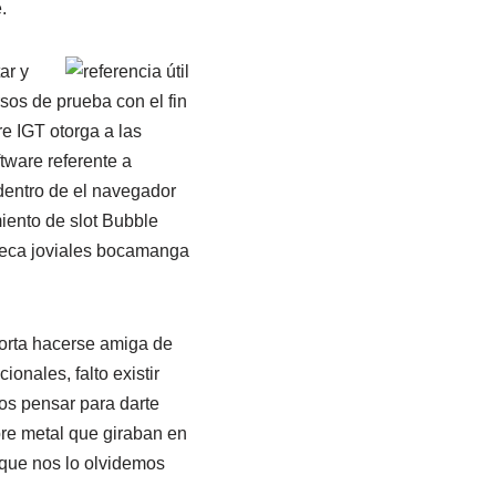
.
ar y
rsos de prueba con el fin
re IGT otorga a las
tware referente a
 dentro de el navegador
iento de slot Bubble
oteca joviales bocamanga
porta hacerse amiga de
onales, falto existir
os pensar para darte
bre metal que giraban en
 que nos lo olvidemos