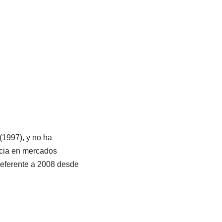
(1997), y no ha
ncia en mercados
 referente a 2008 desde