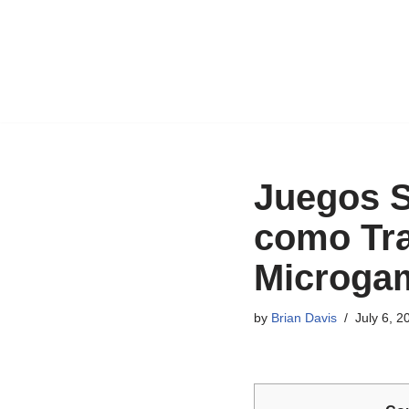
Skip
to
content
Juegos S
como Tra
Microga
by
Brian Davis
July 6, 2