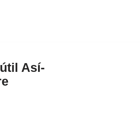
til Así­
re