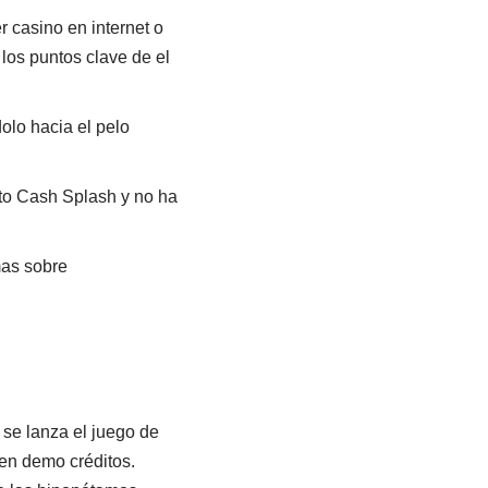
r casino en internet o
los puntos clave de el
olo hacia el pelo
to Cash Splash y no ha
mas sobre
 se lanza el juego de
 en demo créditos.