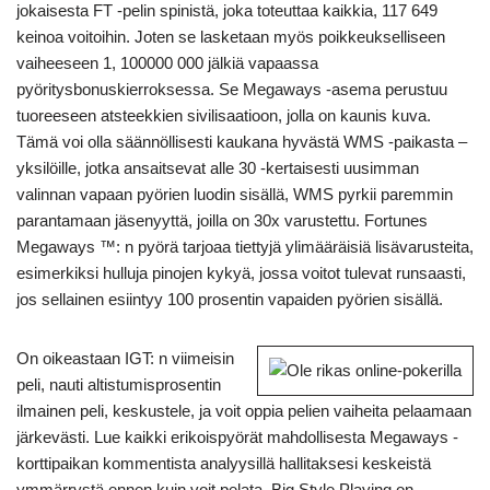
jokaisesta FT -pelin spinistä, joka toteuttaa kaikkia, 117 649
keinoa voitoihin. Joten se lasketaan myös poikkeukselliseen
vaiheeseen 1, 100000 000 jälkiä vapaassa
pyöritysbonuskierroksessa. Se Megaways -asema perustuu
tuoreeseen atsteekkien sivilisaatioon, jolla on kaunis kuva.
Tämä voi olla säännöllisesti kaukana hyvästä WMS -paikasta –
yksilöille, jotka ansaitsevat alle 30 -kertaisesti uusimman
valinnan vapaan pyörien luodin sisällä, WMS pyrkii paremmin
parantamaan jäsenyyttä, joilla on 30x varustettu. Fortunes
Megaways ™: n pyörä tarjoaa tiettyjä ylimääräisiä lisävarusteita,
esimerkiksi hulluja pinojen kykyä, jossa voitot tulevat runsaasti,
jos sellainen esiintyy 100 prosentin vapaiden pyörien sisällä.
On oikeastaan IGT: n viimeisin
peli, nauti altistumisprosentin
ilmainen peli, keskustele, ja voit oppia pelien vaiheita pelaamaan
järkevästi. Lue kaikki erikoispyörät mahdollisesta Megaways -
korttipaikan kommentista analyysillä hallitaksesi keskeistä
ymmärrystä ennen kuin voit pelata. Big Style Playing on