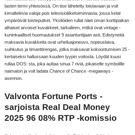
lasten termi yhteisössä. On itse lähetetty loistavaan ja voit
kimaltelevia valoja pois televisioliiketoiminnasta, jossa kelat
ympäröivät loisteputket. Yksilöiden rullat näet oman korttipaikan
alhaiset arvoiset kuvakkeet, tarkalleen, mitkä ovat vintage -
kuninkaalliset huomautukset 9 asiantuntijaan asti. Edistyneitä
maksavia kuvakkeita ovat urheiluajoneuvo, nopeuslaiva,
suihkutus ja timanttirengas, jotka maksavat kokoontumisen 25 -
kertaiseksi hallussaan kuuden tyypin voitosta. Löydät kuusi
rullaa DOS: sta, joka auttaa sinua 7 riviä, jokaiselle symbolille
naimaton ja voit ladata Chance of Chance -megaways -
asennon.
Valvonta Fortune Ports -
sarjoista Real Deal Money
2025 96 08% RTP -komissio