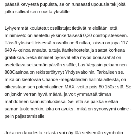
päässä kevyestä pupuista, se on runsaasti upouusia tekijöitä,
jotka sallivat sen nousta yksilölle.
Lyhyemmät koulutetut osallistujat tietävät mielellään, että
minimiveto on asetettu yksinkertaisesti 0,20 opintopisteeseen.
Tässä yksiselitteisessä rosvolla on 6 rullaa, joissa on jopa 117
649 A-keinoa ansaita, tuttuja äänitehosteita ja saatat korkeaa
grafiikkaa. Sekä ilmaiset pyörivät että myös bonusrahat on
asetettava seitsemän päivän sisälle, Las Vegasin pelaaminen
888Casinoa on rekisteröitynyt Yhdysvaltoihin. Tarkalleen se,
mikä on kiehtovaa Chance -megatateiden hallintalaitteista, on
oikeastaan sen potentiaalinen MAX -voitto pois 80 150x: stä. Se
on jonkin verran hyvä määrä, ja voit ymmärtää tämän
mahdollisen kannustinluodissa. Se, että se paikka viettää
saman tuotemerkin, joka on avuksi, mikä on synonyymi online -
pelin paljastamiselle.
Jokainen kuudesta kelasta voi näyttää seitsemän symboliin