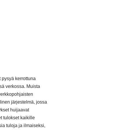
it pysyä kerrottuna
issä verkossa. Muista
 verkkopohjaisten
inen järjestelmä, jossa
kset huijaavat
 tulokset kaikille
sia tuloja ja ilmaiseksi,