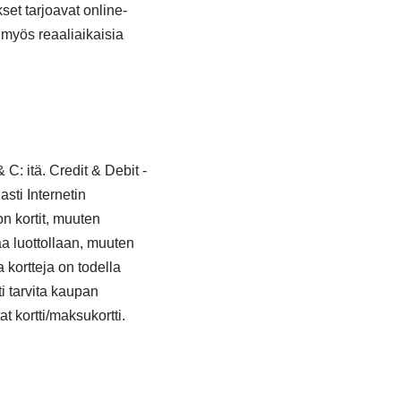
set tarjoavat online-
n myös reaaliaikaisia
 C: itä. Credit & Debit -
asti Internetin
on kortit, muuten
kaa luottollaan, muuten
 kortteja on todella
i tarvita kaupan
t kortti/maksukortti.