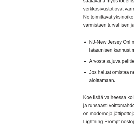
saatavana myös todelli
verkkosivustot ovat varm
Ne toimittavat yksinoike
varmistaen turvallisen j
NJ-New Jersey Online
lataamisen kannustimi
Arvosta sujuva peliti
Jos haluat omistaa ne
aloittamaan.
Koe lisää vaiheessa kol
ja runsaasti voittomahdol
on moderneja jättipottej
Lightning-Prompt-nostoja,