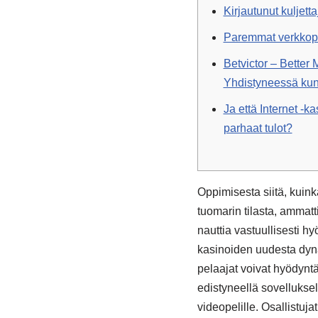
Kirjautunut kuljett
Paremmat verkkopo
Betvictor – Better
Yhdistyneessä ku
Ja että Internet -ka
parhaat tulot?
Oppimisesta siitä, kuinka
tuomarin tilasta, ammatti
nauttia vastuullisesti h
kasinoiden uudesta dyna
pelaajat voivat hyödynt
edistyneellä sovelluksel
videopelille. Osallistujat