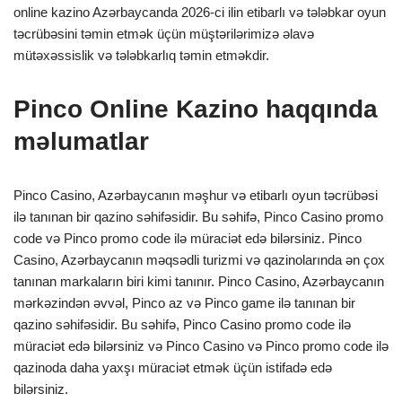
online kazino Azərbaycanda 2026-ci ilin etibarlı və tələbkar oyun
təcrübəsini təmin etmək üçün müştərilərimizə əlavə
mütəxəssislik və tələbkarlıq təmin etməkdir.
Pinco Online Kazino haqqında
məlumatlar
Pinco Casino, Azərbaycanın məşhur və etibarlı oyun təcrübəsi
ilə tanınan bir qazino səhifəsidir. Bu səhifə, Pinco Casino promo
code və Pinco promo code ilə müraciət edə bilərsiniz. Pinco
Casino, Azərbaycanın məqsədli turizmi və qazinolarında ən çox
tanınan markaların biri kimi tanınır. Pinco Casino, Azərbaycanın
mərkəzindən əvvəl, Pinco az və Pinco game ilə tanınan bir
qazino səhifəsidir. Bu səhifə, Pinco Casino promo code ilə
müraciət edə bilərsiniz və Pinco Casino və Pinco promo code ilə
qazinoda daha yaxşı müraciət etmək üçün istifadə edə
bilərsiniz.