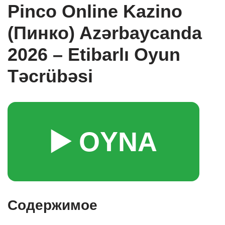
Pinco Online Kazino
(Пинко) Azərbaycanda
2026 – Etibarlı Oyun
Təcrübəsi
▶️ OYNA
Содержимое