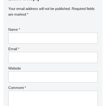
Your email address will not be published.
Required fields
are marked
*
Name
*
Email
*
Website
Comment
*