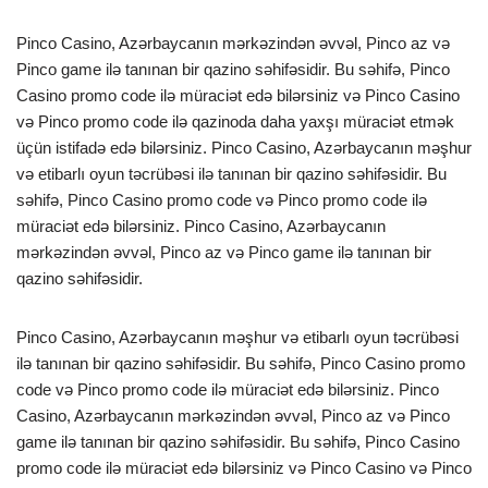
Pinco Casino, Azərbaycanın mərkəzindən əvvəl, Pinco az və
Pinco game ilə tanınan bir qazino səhifəsidir. Bu səhifə, Pinco
Casino promo code ilə müraciət edə bilərsiniz və Pinco Casino
və Pinco promo code ilə qazinoda daha yaxşı müraciət etmək
üçün istifadə edə bilərsiniz. Pinco Casino, Azərbaycanın məşhur
və etibarlı oyun təcrübəsi ilə tanınan bir qazino səhifəsidir. Bu
səhifə, Pinco Casino promo code və Pinco promo code ilə
müraciət edə bilərsiniz. Pinco Casino, Azərbaycanın
mərkəzindən əvvəl, Pinco az və Pinco game ilə tanınan bir
qazino səhifəsidir.
Pinco Casino, Azərbaycanın məşhur və etibarlı oyun təcrübəsi
ilə tanınan bir qazino səhifəsidir. Bu səhifə, Pinco Casino promo
code və Pinco promo code ilə müraciət edə bilərsiniz. Pinco
Casino, Azərbaycanın mərkəzindən əvvəl, Pinco az və Pinco
game ilə tanınan bir qazino səhifəsidir. Bu səhifə, Pinco Casino
promo code ilə müraciət edə bilərsiniz və Pinco Casino və Pinco