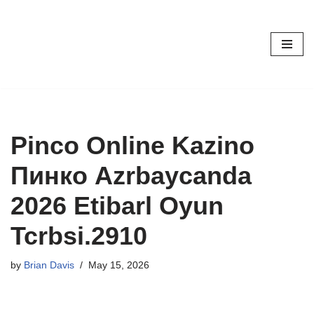
Skip
to
content
Pinco Online Kazino
Пинко Azrbaycanda
2026 Etibarl Oyun
Tcrbsi.2910
by
Brian Davis
May 15, 2026