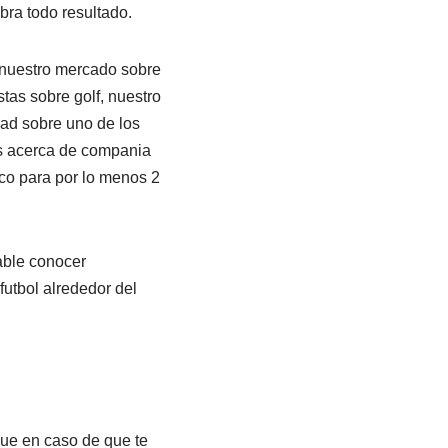
bra todo resultado.
l nuestro mercado sobre
tas sobre golf, nuestro
dad sobre uno de los
rs acerca de compania
nco para por lo menos 2
able conocer
utbol alrededor del
que en caso de que te