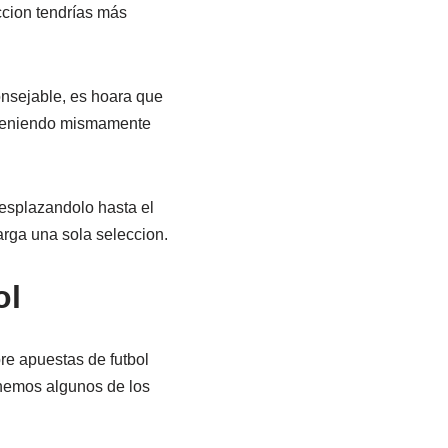
cion tendrí­as más
onsejable, es hoara que
, teniendo mismamente
desplazandolo hasta el
arga una sola seleccion.
ol
re apuestas de futbol
nemos algunos de los