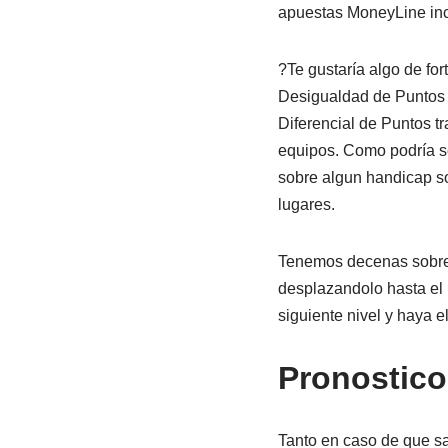
apuestas MoneyLine incl
?Te gustaría algo de fo
Desigualdad de Puntos p
Diferencial de Puntos tr
equipos. Como podrí­a s
sobre algun handicap sob
lugares.
Tenemos decenas sobre m
desplazandolo hasta el 
siguiente nivel y haya 
Pronostico
Tanto en caso de que sa