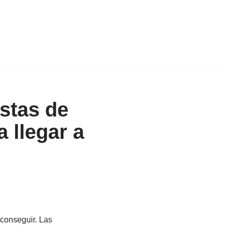
estas de
 llegar a
 conseguir. Las