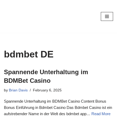
Skip
to
content
bdmbet DE
Spannende Unterhaltung im
BDMBet Casino
by
Brian Davis
February 6, 2025
Spannende Unterhaltung im BDMBet Casino Content Bonus
Bonus Einführung in Bdmbet Casino Das Bdmbet Casino ist ein
aufstrebender Name in der Welt des bdmbet app…
Read More