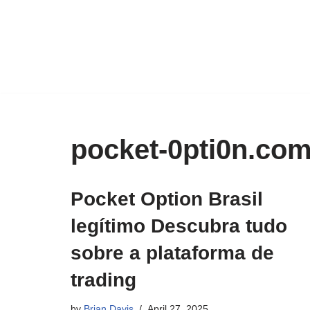
Skip
to
content
pocket-0pti0n.co
Pocket Option Brasil
legítimo Descubra tudo
sobre a plataforma de
trading
by
Brian Davis
April 27, 2025