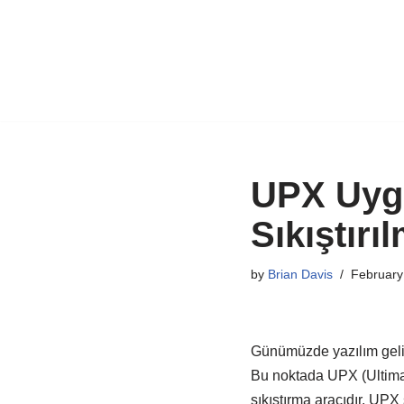
Skip
to
content
UPX Uygu
Sıkıştırı
by
Brian Davis
February
Günümüzde yazılım geliş
Bu noktada UPX (Ultimat
sıkıştırma aracıdır. UPX