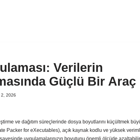
laması: Verilerin
lmasında Güçlü Bir Araç
 2, 2026
tirme ve dağıtım süreçlerinde dosya boyutlarını küçültmek büy
e Packer for eXecutables), açık kaynak kodlu ve yüksek verimli
 sayesinde uygulamalarınızın boyutunu önemli ölçüde azaltabilir