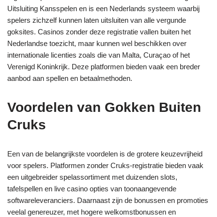
Uitsluiting Kansspelen en is een Nederlands systeem waarbij
spelers zichzelf kunnen laten uitsluiten van alle vergunde
goksites. Casinos zonder deze registratie vallen buiten het
Nederlandse toezicht, maar kunnen wel beschikken over
internationale licenties zoals die van Malta, Curaçao of het
Verenigd Koninkrijk. Deze platformen bieden vaak een breder
aanbod aan spellen en betaalmethoden.
Voordelen van Gokken Buiten
Cruks
Een van de belangrijkste voordelen is de grotere keuzevrijheid
voor spelers. Platformen zonder Cruks-registratie bieden vaak
een uitgebreider spelassortiment met duizenden slots,
tafelspellen en live casino opties van toonaangevende
softwareleveranciers. Daarnaast zijn de bonussen en promoties
veelal genereuzer, met hogere welkomstbonussen en